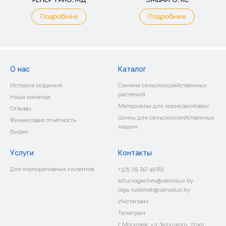
Подробнее
Подробнее
О нас
Каталог
История создания
Семена сельскохозяйственных
растений
Наша команда
Материалы для кормозаготовки
Отзывы
Шины для сельскохозяйственных
Финансовая отчетность
машин
Видео
Услуги
Контакты
Для корпоративных клиентов
+375 29 747 49 89
artur.rogachev@servolux.by
olga.rudenok@servolux.by
Инстаграм
Телеграм
г.Могилев, ул.Залуцкого, 20к5.