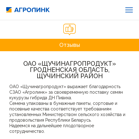
Отзывы
ОАО «ЩУЧИНАГРОПРОДУКТ»
Й
ГРОДНЕНСКАЯ ОБЛАСТЬ,
ЩУЧИНСКИЙ РАЙОН
ОАО «Щучинагропродукт» выражает благодарность
Н
СЗАО «Агролинк» за своевременную поставку семян
з
кукурузы гибрида ДН Пивиха.
д
Семена упакованы в бумажные пакеты, сортовые и
с
посевные качества соответствует требованиям
м
,
установленных Министерством сельского хозяйства и
о
продовольствия Республики Беларусь.
П
Надеемся на дальнейшее плодотворное
х
сотрудничество.
к
П