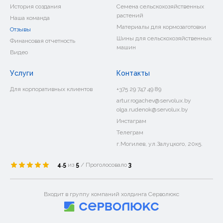
История создания
Семена сельскохозяйственных
растений
Наша команда
Материалы для кормозаготовки
Отзывы
Шины для сельскохозяйственных
Финансовая отчетность
машин
Видео
Услуги
Контакты
Для корпоративных клиентов
+375 29 747 49 89
artur.rogachev@servolux.by
olga.rudenok@servolux.by
Инстаграм
Телеграм
г.Могилев, ул.Залуцкого, 20к5.
4.5
из
5
/ Проголосовало
3
Входит в группу компаний холдинга Серволюкс