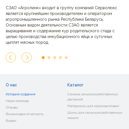
СЗАО «Агролинк» входит в группу компаний Серволюкс
является крупнейшим производителем и оператором
агропромышленного рынка Республики Беларусь.
Бухгалтерский баланс 1 кв. 2022
Основным видом деятельности СЗАО является
нашей политикой обработки куки (cookies)
ОПУ 1 кв. 2022
выращивание и содержание кур родительского стада с
целью производства инкубационного яйца и суточных
Бухгалтерский баланс 2 кв. 2022
цыплят мясных пород.
Видео о компании на пятилетие Агролинка
Отчет о прибылях и убытках 2 кв
Бухгалтерский баланс 3 кв. 2022
Отчет о прибылях и убытках 3 кв
Бухгалтерский баланс 4 кв. 2022
Отчет о прибылях и убытках 4 кв. 2022
О нас
Каталог
Бух. баланс 1 кв. 2023
История создания
Семена сельскохозяйственных
растений
Отчет о прибылях и убытках 1кв. 2023
Наша команда
Материалы для кормозаготовки
Отзывы
Бухгалтерский баланс 2 кв. 2023
Шины для сельскохозяйственных
Финансовая отчетность
Отчет о прибылях и убытках 2 кв. 2023
машин
Видео
Расчет стоимости чистых активов 2 кв. 2023