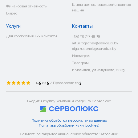
Шины для сельскохозяйственных
Финансовая отчетность
машин
Видео
Услуги
Контакты
Для корпоративных клиентов
+375 29 747 49 89
artur.rogachev@servolux.by
olga.rudenok@servolux.by
Инстаграм
Телеграм
г.Могилев, ул.Залуцкого, 20к5.
4.5
из
5
/ Проголосовало
3
Входит в группу компаний холдинга Серволюкс
Политика обработки персональных данных
Политика обработки куки (cookies)
Совместное закрытое акционерное общество "Агролинк"