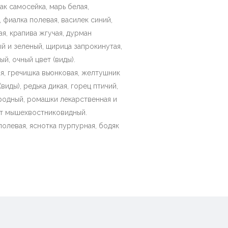
ак самосейка, марь белая,
 фиалка полевая, василек синий,
ая, крапива жгучая, дурман
 и зеленый, щирица запрокинутая,
й, очный цвет (виды).
я, гречишка вьюнковая, желтушник
виды), редька дикая, горец птичий,
родный, ромашки лекарственная и
ост мышехвостниковидный.
полевая, яснотка пурпурная, бодяк