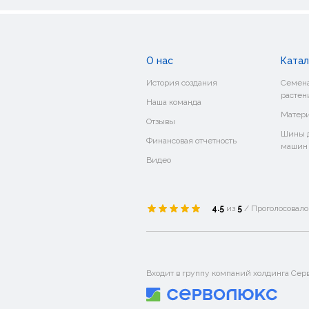
О нас
Катал
История создания
Семена
растен
Наша команда
Матери
Отзывы
Шины д
Финансовая отчетность
машин
Видео
4.5
из
5
/ Проголосовал
Входит в группу компаний холдинга Сер