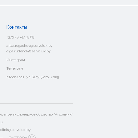
Контакты
+375 29 747 49 89
artur.rogachev@servolux.by
olga.rudenok@servolux.by
Инстаграм
Телеграм
г.Могилев, ул.Залуцкого, 20к5.
крытое акционерное общество "Агролинк"
60
grolink@servolux.by