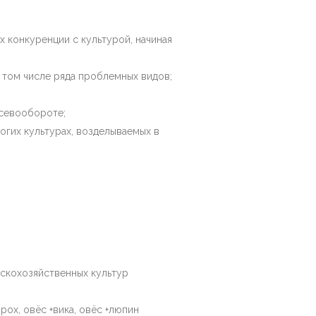
х конкуренции с культурой, начиная
 том числе ряда проблемных видов;
 севообороте;
огих культурах, возделываемых в
скохозяйственных культур
орох, овёс +вика, овёс +люпин