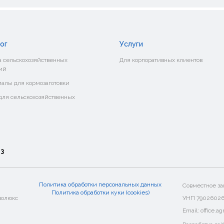
ог
Услуги
 сельскохозяйственных
Для корпоративных клиентов
ий
алы для кормозаготовки
ля сельскохозяйственных
о
3
Политика обработки персональных данных
Совместное за
Политика обработки куки (cookies)
волюкс
УНП 7902602
Email: office.a