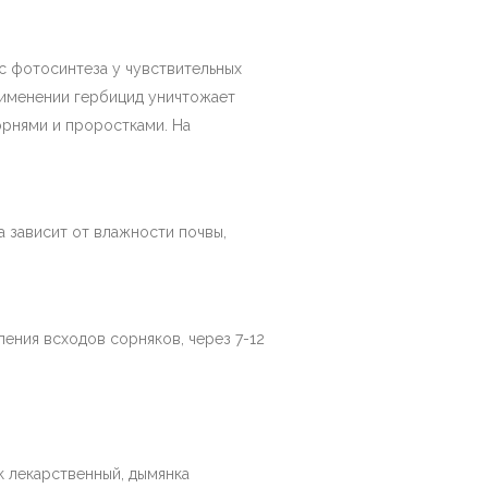
 фотосинтеза у чувствительных
рименении гербицид уничтожает
орнями и проростками. На
а зависит от влажности почвы,
ления всходов сорняков, через 7-12
к лекарственный, дымянка