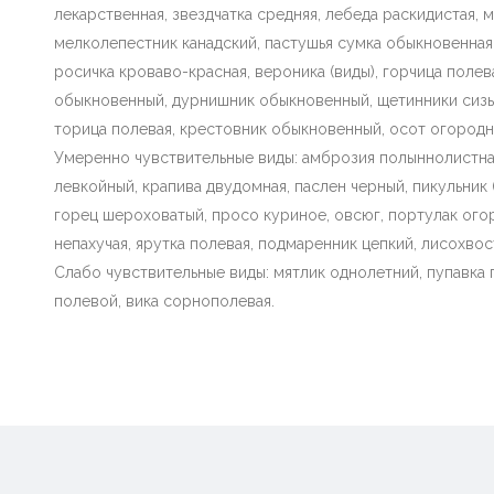
лекарственная, звездчатка средняя, лебеда раскидистая, м
мелколепестник канадский, пастушья сумка обыкновенная,
росичка кроваво-красная, вероника (виды), горчица полев
обыкновенный, дурнишник обыкновенный, щетинники сизый
торица полевая, крестовник обыкновенный, осот огородны
Умеренно чувствительные виды: амброзия полыннолистна
левкойный, крапива двудомная, паслен черный, пикульник (
горец шероховатый, просо куриное, овсюг, портулак ого
непахучая, ярутка полевая, подмаренник цепкий, лисохв
Слабо чувствительные виды: мятлик однолетний, пупавка 
полевой, вика сорнополевая.