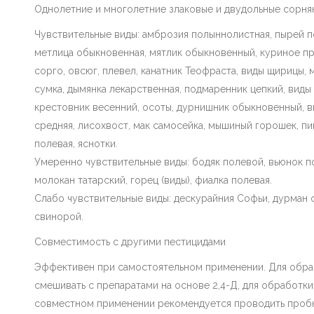
Однолетние и многолетние злаковые и двудольные сорня
Чувствительные виды: амброзия полыннолистная, пырей по
метлица обыкновенная, мятлик обыкновенный, куриное пр
сорго, овсюг, плевел, канатник Теофраста, виды щирицы, м
сумка, дымянка лекарственная, подмаренник цепкий, виды
крестовник весенний, осоты, дурнишник обыкновенный, в
средняя, лисохвост, мак самосейка, мышиный горошек, пик
полевая, яснотки.
Умеренно чувствительные виды: бодяк полевой, вьюнок п
молокан татарский, горец (виды), фиалка полевая.
Слабо чувствительные виды: дескурайния Софьи, дурман 
свинорой.
Совместимость с другими пестицидами
Эффективен при самостоятельном применении. Для обра
смешивать с препаратами на основе 2,4-Д, для обработки
совместном применении рекомендуется проводить пробн