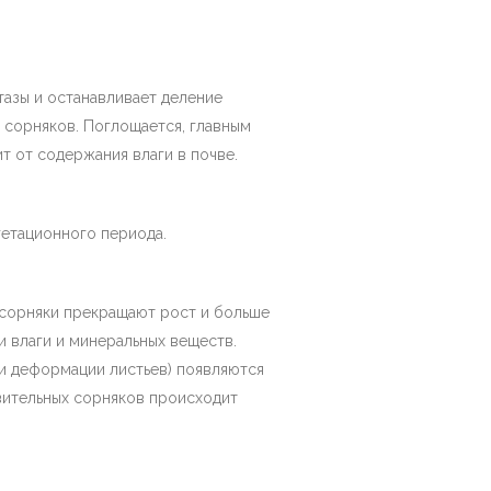
азы и останавливает деление
х сорняков. Поглощается, главным
т от содержания влаги в почве.
гетационного периода.
 сорняки прекращают рост и больше
 влаги и минеральных веществ.
 и деформации листьев) появляются
твительных сорняков происходит