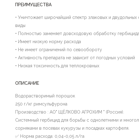
ПРЕИМУЩЕСТВА
• Уничтожает широчайший спектр злаковых и двудольных 
виды
• Полностью заменяет довсходовую обработку гербицид
• Имеет низкую норму расхода
• Не имеет ограничений по севообороту
• Активность препарата не зависит от погодных условий
• Низкая токсичность для теплокровных
ОПИСАНИЕ
Водорастворимый порошок
250 г/кг римсульфурона
Производство : АО" ЩЁЛКОВО АГРОХИМ " (Россия).
Системный гербицид для борьбы с однолетними и много
сорняками в посевах кукурузы и посадках картофеля.
✅ Норма расхода: 0,04-0,05 л/га