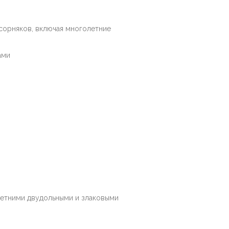
сорняков, включая многолетние
ами
летними двудольными и злаковыми