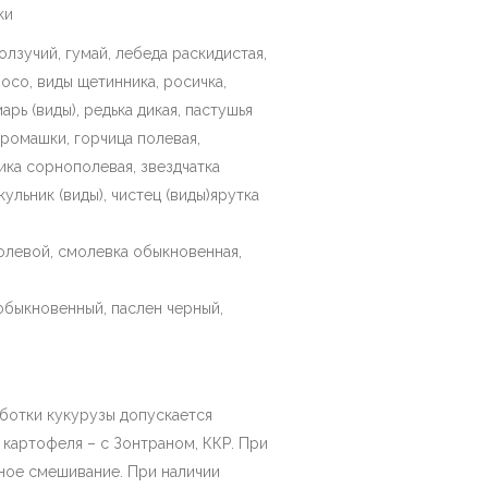
ки
лзучий, гумай, лебеда раскидистая,
осо, виды щетинника, росичка,
арь (виды), редька дикая, пастушья
 ромашки, горчица полевая,
ика сорнополевая, звездчатка
ульник (виды), чистец (виды)ярутка
олевой, смолевка обыкновенная,
обыкновенный, паслен черный,
ботки кукурузы допускается
 картофеля – с Зонтраном, ККР. При
ое смешивание. При наличии