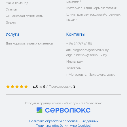
растений
Наша команда
Материалы для кормозаготовки
Отзывы
Шины для сельскохозяйственных
Финансовая отчетность
машин
Видео
Услуги
Контакты
Для корпоративных клиентов
+375 29 747 49 89
artur.rogachev@servolux.by
olga.rudenok@servolux.by
Инстаграм
Телеграм
г.Могилев, ул.Залуцкого, 20к5.
4.5
из
5
/ Проголосовало
3
Входит в группу компаний холдинга Серволюкс
Политика обработки персональных данных
Политика обработки куки (cookies)