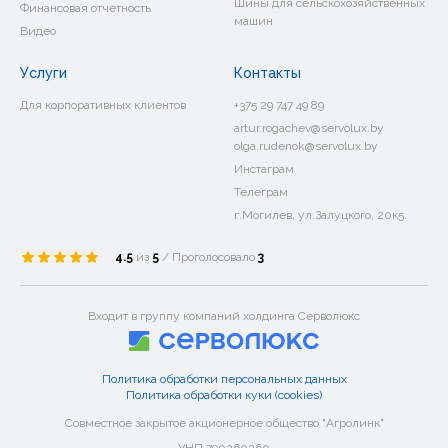
Шины для сельскохозяйственных
Финансовая отчетность
машин
Видео
Услуги
Контакты
Для корпоративных клиентов
+375 29 747 49 89
artur.rogachev@servolux.by
olga.rudenok@servolux.by
Инстаграм
Телеграм
г.Могилев, ул.Залуцкого, 20к5.
4.5
из
5
/ Проголосовало
3
Входит в группу компаний холдинга Серволюкс
Политика обработки персональных данных
Политика обработки куки (cookies)
Совместное закрытое акционерное общество "Агролинк"