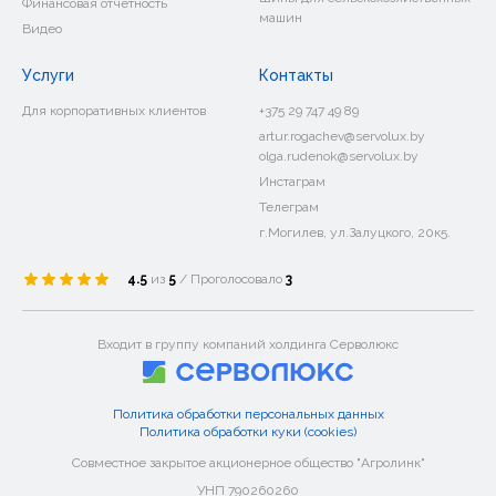
Финансовая отчетность
машин
Видео
Услуги
Контакты
Для корпоративных клиентов
+375 29 747 49 89
artur.rogachev@servolux.by
olga.rudenok@servolux.by
Инстаграм
Телеграм
г.Могилев, ул.Залуцкого, 20к5.
4.5
из
5
/ Проголосовало
3
Входит в группу компаний холдинга Серволюкс
Политика обработки персональных данных
Политика обработки куки (cookies)
Совместное закрытое акционерное общество "Агролинк"
УНП 790260260