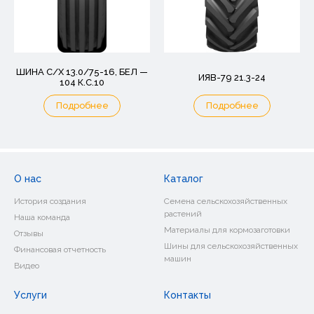
ШИНА С/Х 13.0/75-16, БЕЛ —
ИЯВ-79 21.3-24
104 К.С.10
Подробнее
Подробнее
О нас
Каталог
История создания
Семена сельскохозяйственных
растений
Наша команда
Материалы для кормозаготовки
Отзывы
Шины для сельскохозяйственных
Финансовая отчетность
машин
Видео
Услуги
Контакты