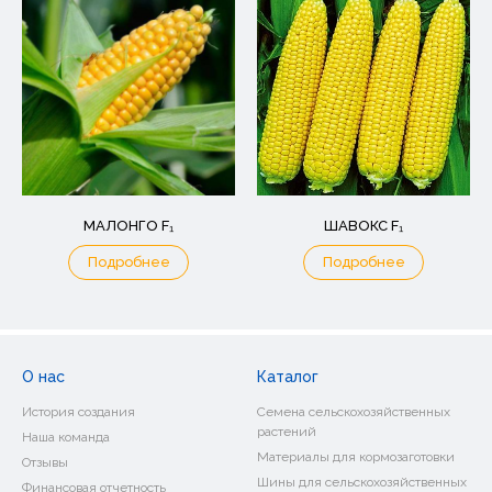
МАЛОНГО F₁
ШАВОКС F₁
Подробнее
Подробнее
О нас
Каталог
История создания
Семена сельскохозяйственных
растений
Наша команда
Материалы для кормозаготовки
Отзывы
Шины для сельскохозяйственных
Финансовая отчетность