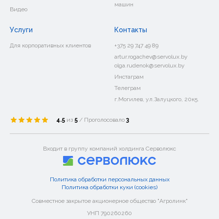
машин
Видео
Услуги
Контакты
Для корпоративных клиентов
+375 29 747 49 89
artur.rogachev@servolux.by
olga.rudenok@servolux.by
Инстаграм
Телеграм
г.Могилев, ул.Залуцкого, 20к5.
4.5
из
5
/ Проголосовало
3
Входит в группу компаний холдинга Серволюкс
Политика обработки персональных данных
Политика обработки куки (cookies)
Совместное закрытое акционерное общество "Агролинк"
УНП 790260260