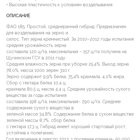
• Высокая пластичность к условиям возделывания
ОПИСАНИЕ
ФАО 185. Простой, среднеранний гибрид. Предназначен
для возделывания на зерно и
силос. Тип зерна кремнистый. За 2010–2012 годы испытания
средняя урожайность зерна
составила 120 ц/га, максимальная – 157 ц/га получена на
Щучинском ГСУ в 2011 году.
Средняя влажность зерна при уборке 25,4%. Выход зерна
78,0%, масса 1000 зерен 310 г.
Зерно содержит 9,9% белка, 75,4% крахмала, 4,0% жира.
Сбор с гектара белка 10,4 ц,
крахмала 80,5 ц, масла 4,4 ц. Средняя урожайность сухого
вещества за годы испытания
составила 198 ц/га, максимальная– 290 ц/га. Среднее
содержание сухого вещества в
зеленой массе 34,8%. Содержание белка в сухом веществе
зеленой массы 8,7%, сбор белка
с гектара 17,3 ц. Гибрид имеет хороший стартовый рост,
устойчив к полеганию.
Год включения в реестр 2013. 1 посевная единица- 50 000