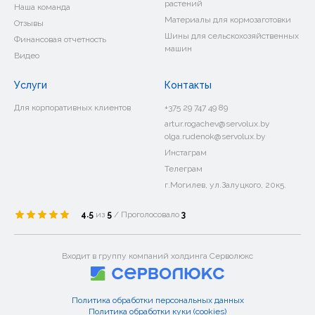
растений
Наша команда
Материалы для кормозаготовки
Отзывы
Шины для сельскохозяйственных
Финансовая отчетность
машин
Видео
Услуги
Контакты
Для корпоративных клиентов
+375 29 747 49 89
artur.rogachev@servolux.by
olga.rudenok@servolux.by
Инстаграм
Телеграм
г.Могилев, ул.Залуцкого, 20к5.
4.5
из
5
/ Проголосовало
3
Входит в группу компаний холдинга Серволюкс
Политика обработки персональных данных
Политика обработки куки (cookies)