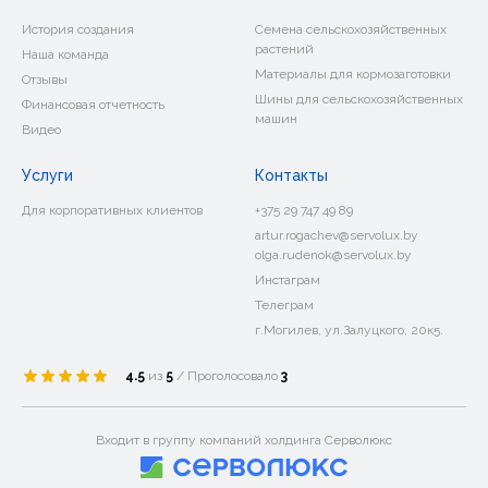
История создания
Семена сельскохозяйственных
растений
Наша команда
Материалы для кормозаготовки
Отзывы
Шины для сельскохозяйственных
Финансовая отчетность
машин
Видео
Услуги
Контакты
Для корпоративных клиентов
+375 29 747 49 89
artur.rogachev@servolux.by
olga.rudenok@servolux.by
Инстаграм
Телеграм
г.Могилев, ул.Залуцкого, 20к5.
4.5
из
5
/ Проголосовало
3
Входит в группу компаний холдинга Серволюкс