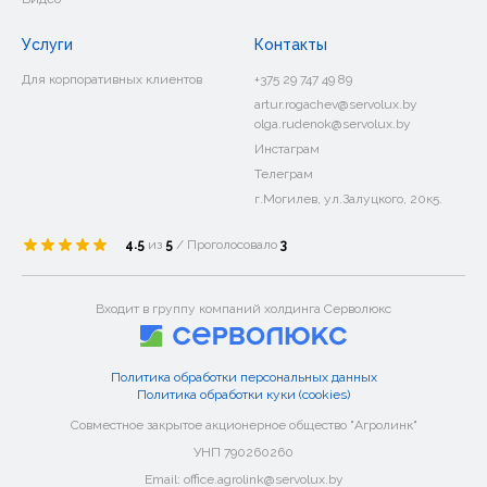
Услуги
Контакты
Для корпоративных клиентов
+375 29 747 49 89
artur.rogachev@servolux.by
olga.rudenok@servolux.by
Инстаграм
Телеграм
г.Могилев, ул.Залуцкого, 20к5.
4.5
из
5
/ Проголосовало
3
Входит в группу компаний холдинга Серволюкс
Политика обработки персональных данных
Политика обработки куки (cookies)
Совместное закрытое акционерное общество "Агролинк"
УНП 790260260
Email: office.agrolink@servolux.by