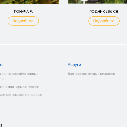
ТОНАЧА F₁
РОДНИК 180 СВ
Подробнее
Подробнее
ог
Услуги
 сельскохозяйственных
Для корпоративных клиентов
ий
алы для кормозаготовки
ля сельскохозяйственных
о
3