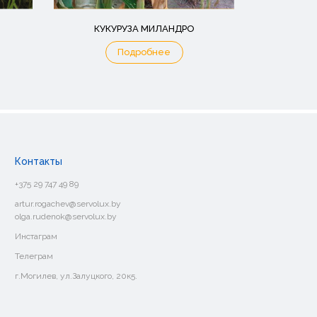
КУКУРУЗА МИЛАНДРО
Подробнее
Контакты
+375 29 747 49 89
artur.rogachev@servolux.by
olga.rudenok@servolux.by
Инстаграм
Телеграм
г.Могилев, ул.Залуцкого, 20к5.