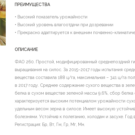
ПРЕИМУЩЕСТВА
• Высокий показатель урожайности
• Высокий уровень влагоотдачи при дозревании
• Прекрасно адаптируется к внешним почвенно-климатич
ОПИСАНИЕ
ФАО 260. Простой, модифицированный среднепоздний ги
выращивания на силос. За 2015–2017 годы испытания сре
вещества составила 188 ц/га, максимальная – 341 ц/га п
в 2017 году. Среднее содержание сухого вещества в зел
белка в сухом веществе зеленой массы 9,6%, сбор белка с
характеризуется высоким потенциалом урожайности сух
удельным весом зерна в силосе. Имеет высокую устойчи
болезнями. Устойчив к полеганию, холодам и засухе. Год 
Регистрация: Бр, Вт, Гм, Гр, Мг, Мн.