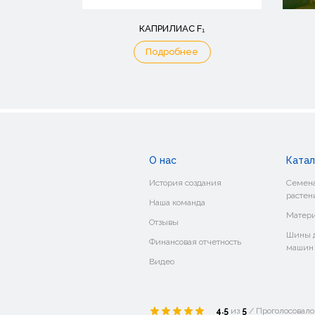
КАПРИЛИАС F₁
Подробнее
О нас
Катал
История создания
Семена
растен
Наша команда
Матери
Отзывы
Шины д
Финансовая отчетность
машин
Видео
4.5
из
5
/ Проголосовал