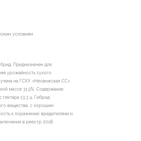
еским условиям
брид. Предназначен для
дняя урожайность сухого
олучена на ГСХУ «Несвижская СС»
еной массе 31,5%. Содержание
 гектара 13,3 ц. Гибрид
ого вещества, с хорошим
вость к поражению вредителями и
включения в реестр 2018.