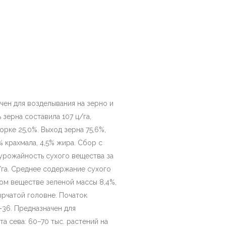
чен для возделывания на зерно и
зерна составила 107 ц/га,
орке 25,0%. Выход зерна 75,6%,
% крахмала, 4,5% жира. Сбор с
яя урожайность сухого вещества за
/га. Среднее содержание сухого
хом веществе зеленой массы 8,4%,
зырчатой головне. Початок
–36. Предназначен для
а сева: 60–70 тыс. растений на