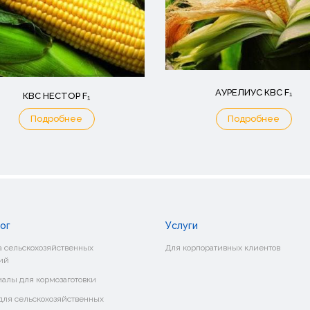
АУРЕЛИУС КВС F₁
КВС НЕСТОР F₁
Подробнее
Подробнее
ог
Услуги
 сельскохозяйственных
Для корпоративных клиентов
ий
алы для кормозаготовки
ля сельскохозяйственных