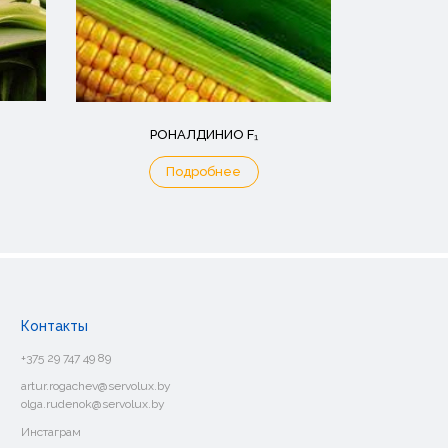
РОНАЛДИНИО F₁
Подробнее
Контакты
+375 29 747 49 89
artur.rogachev@servolux.by
olga.rudenok@servolux.by
Инстаграм