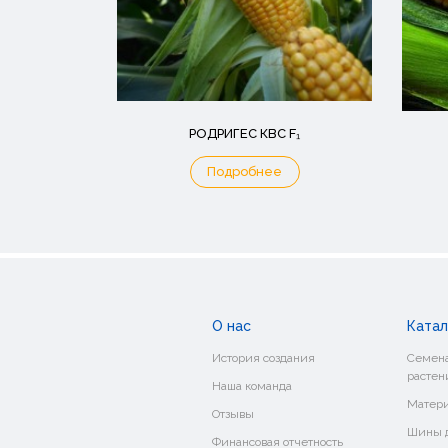
РОДРИГЕС КВС F₁
Подробнее
О нас
Катал
История создания
Семена
растен
Наша команда
Матери
Отзывы
Шины д
Финансовая отчетность