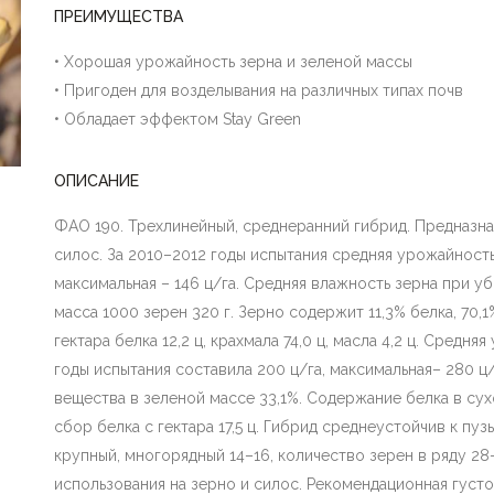
ПРЕИМУЩЕСТВА
• Хорошая урожайность зерна и зеленой массы
• Пригоден для возделывания на различных типах почв
• Обладает эффектом Stay Green
ОПИСАНИЕ
ФАО 190. Трехлинейный, среднеранний гибрид. Предназна
силос. За 2010–2012 годы испытания средняя урожайность 
максимальная – 146 ц/га. Средняя влажность зерна при уб
масса 1000 зерен 320 г. Зерно содержит 11,3% белка, 70,1
гектара белка 12,2 ц, крахмала 74,0 ц, масла 4,2 ц. Средн
годы испытания составила 200 ц/га, максимальная– 280 ц
вещества в зеленой массе 33,1%. Содержание белка в су
сбор белка с гектара 17,5 ц. Гибрид среднеустойчив к пу
крупный, многорядный 14–16, количество зерен в ряду 28
использования на зерно и силос. Рекомендационная густот