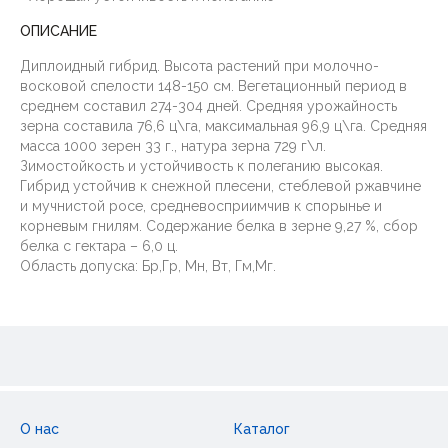
ОПИСАНИЕ
Диплоидный гибрид. Высота растений при молочно-
восковой спелости 148-150 см. Вегетационный период в
среднем составил 274-304 дней. Средняя урожайность
зерна составила 76,6 ц\га, максимальная 96,9 ц\га. Средняя
масса 1000 зерен 33 г., натура зерна 729 г\л.
Зимостойкость и устойчивость к полеганию высокая.
Гибрид устойчив к снежной плесени, стеблевой ржавчине
и мучнистой росе, средневосприимчив к спорынье и
корневым гнилям. Содержание белка в зерне 9,27 %, сбор
белка с гектара – 6,0 ц.
Область допуска: Бр,Гр, Мн, Вт, Гм,Мг.
О нас
Каталог