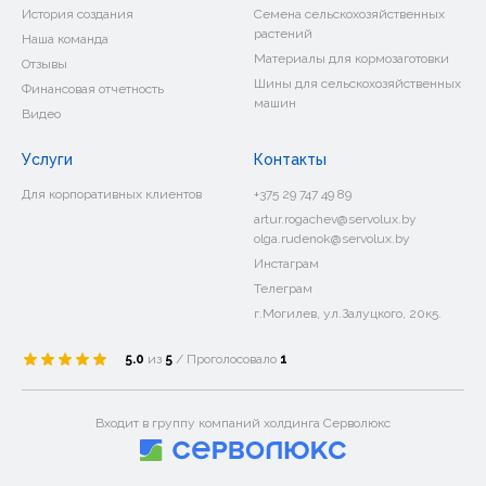
История создания
Семена сельскохозяйственных
растений
Наша команда
Материалы для кормозаготовки
Отзывы
Шины для сельскохозяйственных
Финансовая отчетность
машин
Видео
Услуги
Контакты
Для корпоративных клиентов
+375 29 747 49 89
artur.rogachev@servolux.by
olga.rudenok@servolux.by
Инстаграм
Телеграм
г.Могилев, ул.Залуцкого, 20к5.
5.0
из
5
/ Проголосовало
1
Входит в группу компаний холдинга Серволюкс