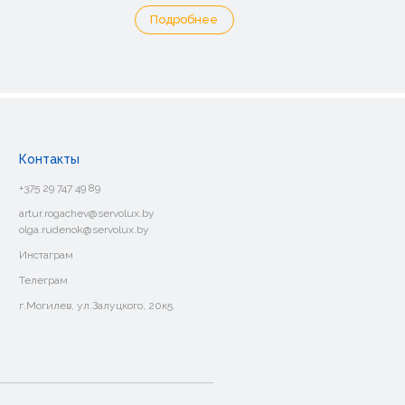
Подробнее
Контакты
+375 29 747 49 89
artur.rogachev@servolux.by
olga.rudenok@servolux.by
Инстаграм
Телеграм
г.Могилев, ул.Залуцкого, 20к5.