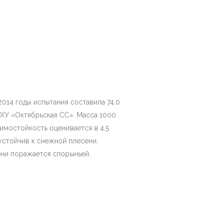
014 годы испытания составила 74,0
ГСХУ «Октябрьская СС». Масса 1000
Зимостойкость оценивается в 4,5
оустойчив к снежной плесени,
ени поражается спорыньей.