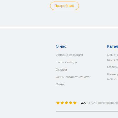
Подробнее
О нас
Катал
История создания
Семена
растен
Наша команда
Матери
Отзывы
Шины д
Финансовая отчетность
машин
Видео
4.5
из
5
/ Проголосовал