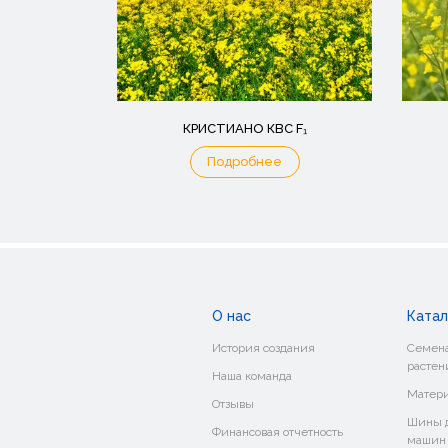
КРИСТИАНО КВС F₁
Подробнее
О нас
Катал
История создания
Семена
растен
Наша команда
Матери
Отзывы
Шины д
Финансовая отчетность
машин