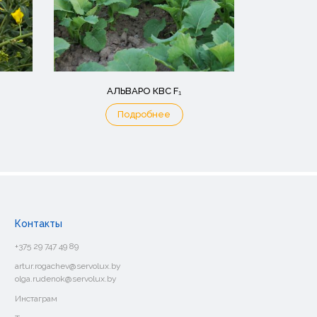
АЛЬВАРО КВС F₁
Подробнее
Контакты
+375 29 747 49 89
artur.rogachev@servolux.by
olga.rudenok@servolux.by
Инстаграм