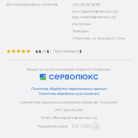
Для корпоративных клиентов
+375 29 747 49 89
artur.rogachev@servolux.by
olga.rudenok@servolux.by
Инстаграм
Телеграм
г.Могилев, ул.Залуцкого, 20к5.
4.5
из
5
/ Проголосовало
3
Входит в группу компаний холдинга Серволюкс
Политика обработки персональных данных
Политика обработки куки (cookies)
Совместное закрытое акционерное общество "Агролинк"
УНП 790260260
Email: office.agrolink@servolux.by
Разработка сайта