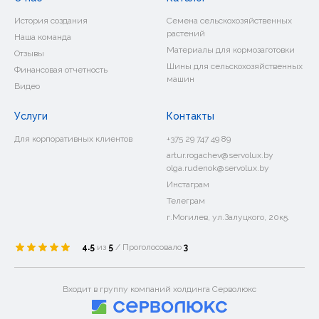
История создания
Семена сельскохозяйственных
растений
Наша команда
Материалы для кормозаготовки
Отзывы
Шины для сельскохозяйственных
Финансовая отчетность
машин
Видео
Услуги
Контакты
Для корпоративных клиентов
+375 29 747 49 89
artur.rogachev@servolux.by
olga.rudenok@servolux.by
Инстаграм
Телеграм
г.Могилев, ул.Залуцкого, 20к5.
4.5
из
5
/ Проголосовало
3
Входит в группу компаний холдинга Серволюкс