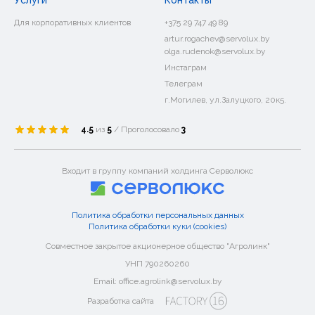
Услуги
Контакты
Для корпоративных клиентов
+375 29 747 49 89
artur.rogachev@servolux.by
olga.rudenok@servolux.by
Инстаграм
Телеграм
г.Могилев, ул.Залуцкого, 20к5.
4.5
из
5
/ Проголосовало
3
Входит в группу компаний холдинга Серволюкс
Политика обработки персональных данных
Политика обработки куки (cookies)
Совместное закрытое акционерное общество "Агролинк"
УНП 790260260
Email: office.agrolink@servolux.by
Разработка сайта