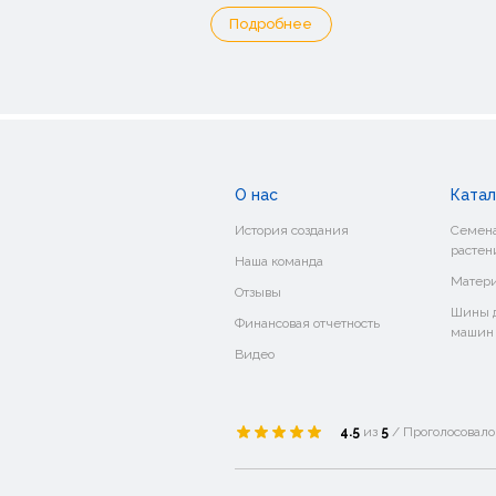
Подробнее
О нас
Катал
История создания
Семена
растен
Наша команда
Матери
Отзывы
Шины д
Финансовая отчетность
машин
Видео
4.5
из
5
/ Проголосовал