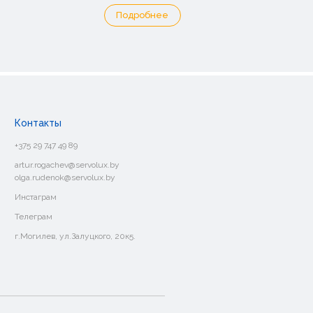
Подробнее
Контакты
+375 29 747 49 89
artur.rogachev@servolux.by
olga.rudenok@servolux.by
Инстаграм
Телеграм
г.Могилев, ул.Залуцкого, 20к5.