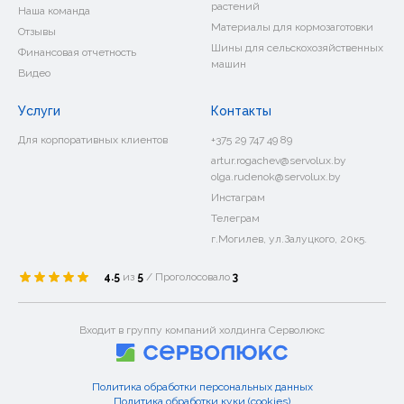
растений
Наша команда
Материалы для кормозаготовки
Отзывы
Шины для сельскохозяйственных
Финансовая отчетность
машин
Видео
Услуги
Контакты
Для корпоративных клиентов
+375 29 747 49 89
artur.rogachev@servolux.by
olga.rudenok@servolux.by
Инстаграм
Телеграм
г.Могилев, ул.Залуцкого, 20к5.
4.5
из
5
/ Проголосовало
3
Входит в группу компаний холдинга Серволюкс
Политика обработки персональных данных
Политика обработки куки (cookies)