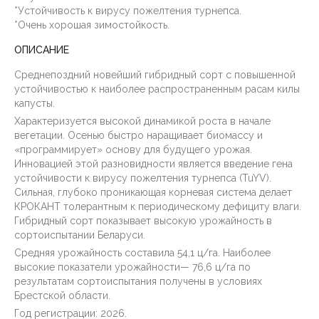
*Устойчивость к вирусу пожелтения турнепса.
*Очень хорошая зимостойкость.
ОПИСАНИЕ
Среднепоздний новейший гибридный сорт с повышенной
устойчивостью к наиболее распространенным расам килы
капусты.
Характеризуется высокой динамикой роста в начале
вегетации. Осенью быстро наращивает биомассу и
«программирует» основу для будущего урожая.
Инновацией этой разновидности является введение гена
устойчивости к вирусу пожелтения турнепса (TuYV).
Сильная, глубоко проникающая корневая система делает
КРОКАНТ толерантным к периодическому дефициту влаги.
Гибридный сорт показывает высокую урожайность в
сортоиспытании Беларуси.
Средняя урожайность составила 54,1 ц/га. Наиболее
высокие показатели урожайности— 76,6 ц/га по
результатам сортоиспытания получены в условиях
Брестской области.
Год регистрации: 2026.