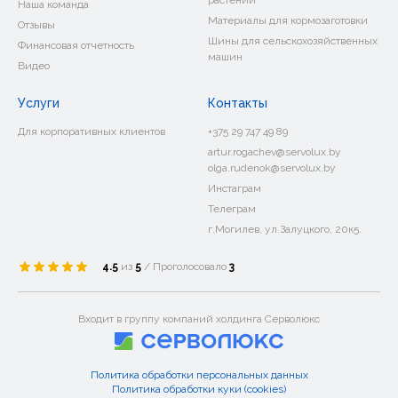
растений
Наша команда
Материалы для кормозаготовки
Отзывы
Шины для сельскохозяйственных
Финансовая отчетность
машин
Видео
Услуги
Контакты
Для корпоративных клиентов
+375 29 747 49 89
artur.rogachev@servolux.by
olga.rudenok@servolux.by
Инстаграм
Телеграм
г.Могилев, ул.Залуцкого, 20к5.
4.5
из
5
/ Проголосовало
3
Входит в группу компаний холдинга Серволюкс
Политика обработки персональных данных
Политика обработки куки (cookies)