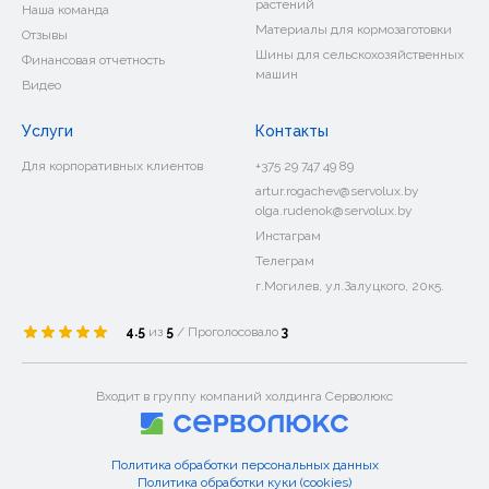
растений
Наша команда
Материалы для кормозаготовки
Отзывы
Шины для сельскохозяйственных
Финансовая отчетность
машин
Видео
Услуги
Контакты
Для корпоративных клиентов
+375 29 747 49 89
artur.rogachev@servolux.by
olga.rudenok@servolux.by
Инстаграм
Телеграм
г.Могилев, ул.Залуцкого, 20к5.
4.5
из
5
/ Проголосовало
3
Входит в группу компаний холдинга Серволюкс
Политика обработки персональных данных
Политика обработки куки (cookies)