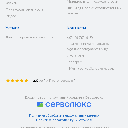
Материалы для кормозаготовки
Отзывы
Шины для сельскохозяйственных
Финансовая отчетность
машин
Видео
Услуги
Контакты
Для корпоративных клиентов
+375 29 747 49 89
artur.rogachev@servolux.by
olga.rudenok@servolux.by
Инстаграм
Телеграм
г.Могилев, ул.Залуцкого, 20к5.
4.5
из
5
/ Проголосовало
3
Входит в группу компаний холдинга Серволюкс
Политика обработки персональных данных
Политика обработки куки (cookies)