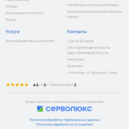
Материалы для кормозаготовки
Отзывы
Шины для сельскохозяйственных
Финансовая отчетность
машин
Видео
Услуги
Контакты
Для корпоративных клиентов
+375 29 747 49 89
artur.rogachev@servolux.by
olga.rudenok@servolux.by
Инстаграм
Телеграм
г.Могилев, ул.Залуцкого, 20к5.
4.5
из
5
/ Проголосовало
3
Входит в группу компаний холдинга Серволюкс
Политика обработки персональных данных
Политика обработки куки (cookies)