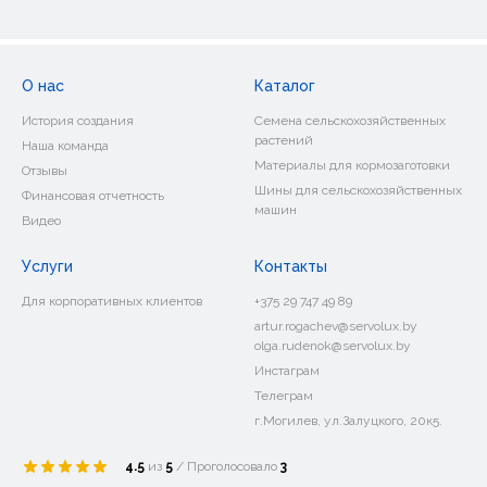
О нас
Каталог
История создания
Семена сельскохозяйственных
растений
Наша команда
Материалы для кормозаготовки
Отзывы
Шины для сельскохозяйственных
Финансовая отчетность
машин
Видео
Услуги
Контакты
Для корпоративных клиентов
+375 29 747 49 89
artur.rogachev@servolux.by
olga.rudenok@servolux.by
Инстаграм
Телеграм
г.Могилев, ул.Залуцкого, 20к5.
4.5
из
5
/ Проголосовало
3